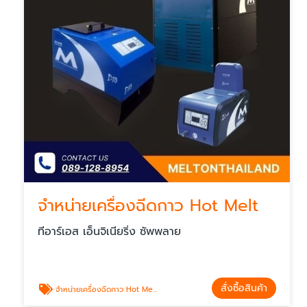
จำหน่ายเครื่องฉีดกาว Hot Melt‎
ทีอาร์เอส เอ็นจิเนียริ่ง ซัพพลาย
สั่งซื้อสินค้า
จำหน่ายเครื่องฉีดกาว Hot Melt‎