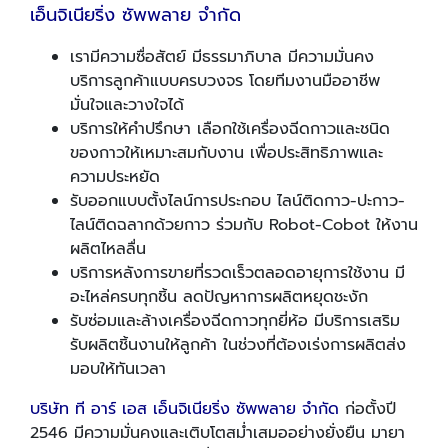
เอ็นจิเนียริ่ง ซัพพลาย จำกัด
เรามีความซื่อสัตย์ มีธรรมาภิบาล มีความมั่นคง
บริการลูกค้าแบบครบวงจร โดยทีมงานมืออาชีพ
มั่นใจและวางใจได้
บริการให้คำปรึกษา เลือกใช้เครื่องฉีดกาวและชนิด
ของกาวให้เหมาะสมกับงาน เพื่อประสิทธิภาพและ
ความประหยัด
รับออกแบบตั้งไลน์การประกอบ ไลน์ติดกาว-ปะกาว-
ไลน์ติดฉลากด้วยกาว ร่วมกับ Robot-Cobot ให้งาน
ผลิตไหลลื่น
บริการหลังการขายที่รวดเร็วตลอดอายุการใช้งาน มี
อะไหล่ครบทุกชิ้น ลดปัญหาการผลิตหยุดชะงัก
รับซ่อมและล้างเครื่องฉีดกาวทุกยี่ห้อ มีบริการเสริม
รับผลิตชิ้นงานให้ลูกค้า ในช่วงที่ต้องเร่งการผลิตส่ง
มอบให้ทันเวลา
บริษัท ที อาร์ เอส เอ็นจิเนียริ่ง ซัพพลาย จำกัด
ก่อตั้งปี
2546 มีความมั่นคงและเติบโตสม่ำเสมออย่างยั่งยืน มายา