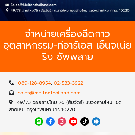
จำหน่ายเครื่องฉีดกาว
อุตสาหกรรม-ทีอาร์เอส เอ็นจิเนีย
ริ่ง ซัพพลาย
089-128-8954
,
02-533-3922
sales@meltonthailand.com
49/73 ซอยสายไหม 76 (สัยวัตร์) แขวงสายไหม เขต
สายไหม กรุงเทพมหานคร 10220